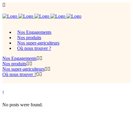
Nos Engagements
Nos produits
Nos super-agriculteurs
Où nous trouver ?
Nos Engagements
Nos produits
Nos super-agriculteurs
Où nous trouver ?
No posts were found.